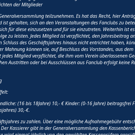
chten der Mitglieder
r Generalversammlung teilzunehmen. Es hat das Recht, hier Anträg
d ist gehalten, sich an den Veranstaltungen des Fanclubs zu beteil
sich für diese einzusetzen und für sie einzutreten. Weiterhin ist e
 zu leisten. Jedes Mitglied ist verpflichtet, den Jahresbeitrag 
den Schluss des Geschäftsjahres hinaus nicht entrichtet haben, 
ser Mahnung können sie, auf Beschluss des Vorstandes, aus dem
 jedes Mitglied verpflichtet, die ihm vom Verein überlassenen 
hen Austritten oder bei Ausschlüssen aus Fanclub erfolgt keine 
g
felt:
dliche: (16 bis 18Jahre) 10,- € Kinder: (0-16 Jahre) beitragsfre
sjahres) 30,-€.
häftsjahres zu zahlen. Über eine mögliche Aufnahmegebühr ents
 Der Kassierer gibt in der Generalversammlung den Kassenbericht.
 wird einmal jährlich von den gewählten Kassenprüfern geprüft.