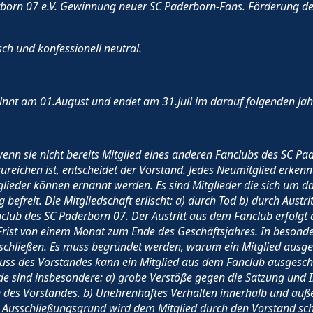
rborn 07 e.V. Gewinnung neuer SC Paderborn-Fans. Förderung d
isch und konfessionell neutral.
innt am 01.August und endet am 31.Juli im darauf folgenden Jah
enn sie nicht bereits Mitglied eines anderen Fanclubs des SC Pad
zureichen ist, entscheidet der Vorstand. Jedes Neumitglied erken
lieder können ernannt werden. Es sind Mitglieder die sich um da
efreit. Die Mitgliedschaft erlischt: a) durch Tod b) durch Austri
club des SC Paderborn 07. Der Austritt aus dem Fanclub erfolgt d
rist von einem Monat zum Ende des Geschäftsjahres. In besonde
schließen. Es muss begründet werden, warum ein Mitglied ausges
hluss des Vorstandes kann ein Mitglied aus dem Fanclub ausgesc
de sind insbesondere: a) grobe Verstöße gegen die Satzung und I
des Vorstandes. b) Unehrenhaftes Verhalten innerhalb und auß
 Ausschließungsgrund wird dem Mitglied durch den Vorstand schri