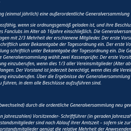
:
g (einmal jährlich) eine außerordentliche Generalversammlung
sfähig, wenn sie ordnungsgemäß geladen ist, und ihre Beschluss
des Fanclubs im Alter ab 16Jahre einschließlich. Die Generalvers
agen mit 2/3 Mehrheit der erschienene Mitglieder. Der erste Vors
hriftlich unter Bekanntgabe der Tagesordnung ein. Der erste Vo
ng schriftlich unter Bekanntgabe der Tagesordnung ein. Die Ge
 Generalversammlung wählt zwei Kassenprüfer. Der erste Vorsitze
 einzuberufen, wenn dies 1/3 aller Vereinsmitglieder (Alter ab 1
ngen. Der Vorstand ist jederzeit berechtigt, wenn dies die Verei
ng einzuberufen. Über die Ergebnisse der Generalversammlung 
 führen, in dem alle Beschlüsse aufzuführen sind.
(abwechselnd) durch die ordentliche Generalversammlung neu gew
en Jahreszahlen) Vorsitzender- Schriftführer (in geraden Jahres
standsmitglieder sind nach Ablauf ihrer Amtszeit – sofern sie z
Vorstandsmitglieder genügt die relative Mehrheit der Anwesenden